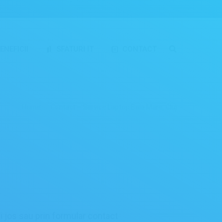
ENEFICII
SFATURI IT
CONTACT
Home
Contact – Service Laptop Baia Mare, Cluj
ai jos sau prin formular contact