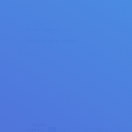
Recent Tweets:
Could not authenticate you.
Copyright (C) Service-Laptop.info 2016