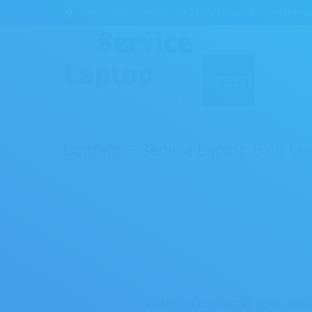
Adrese: B-dul Bucuresti, Nr. 21, Baia Mare | Str. C-tin Branc
Contact – Service Laptop Baia Mar
Puteti sa contactati specialist