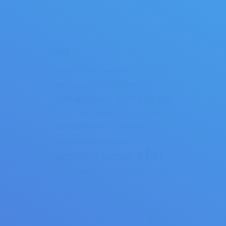
Tags:
achizitie incarcator
alimentator
baterie
Baterie Laptop Sfat
cost reparatie
cum
cum alegem
cum cumpar
incalzire laptop
incarcator
incarcator laptop
laptop
laptop merge incet
operatiuni
pret reparatie
preturi service
sfat
probleme laptop
sfaturi
sfaturi alimentator
tarife service
ANPC
.