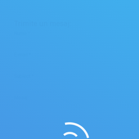
Trimite un mesaj:
Nume *
E-mail *
Subiect *
Mesaj: