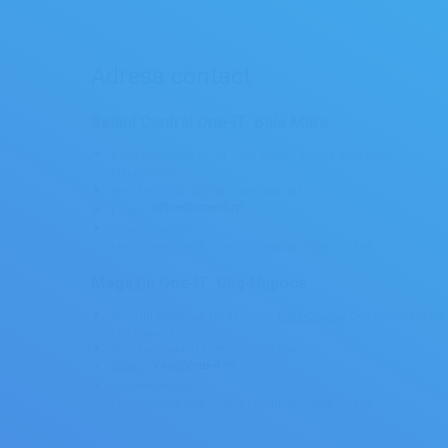
Adresa contact
Sediul Central One-IT Baia Mare
B-dul Bucuresti, Nr. 21, Cod postal: 430251, Baia Mare ,
Maramures
Tel./ Fax: 0262.223.385 ; 0362.404.944
E-MAIL:
Program de lucru:
Luni – Vineri: 9:00 – 18:00 | Sambata: 10:00 – 14:00
Magazin One-IT Cluj-Napoca
Str. C-tin Brancuși, Nr. 51, (zona
Piata Cipariu
) Cod postal:400458,
Cluj-Napoca
Tel./ Fax: 0364.417.799 ; 0730 111306
E-MAIL:
Program de lucru:
Luni – Vineri: 9:00 – 18:00 | Sambata: 10:00 – 14:00