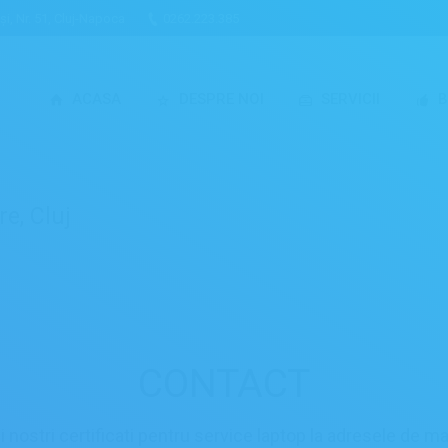
uși, Nr. 51, Cluj-Napoca
0262.223.385
ACASA
DESPRE NOI
SERVICII
B
e, Cluj
You are here:
CONTACT
ii nostri certificati pentru service laptop la adresele de m