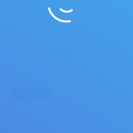
Introduceti textul de mai jos:
This site is protected by reCAPTCHA and the Google
Privacy Policy
and
Terms of Service
apply.